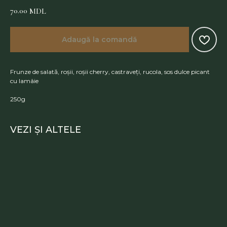
70.00
MDL
Adaugă la comandă
Frunze de salată, roșii, roșii cherry, castraveți, rucola, sos dulce picant
cu lamâie
250g
VEZI ȘI ALTELE