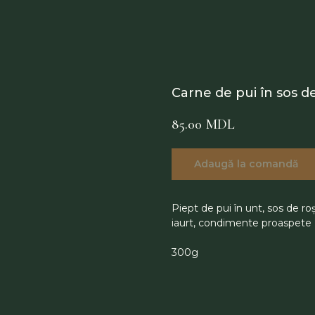
Carne de pui în sos d
85.00
MDL
Adaugă la comandă
Piept de pui în unt, sos de ro
iaurt, condimente proaspete
300g