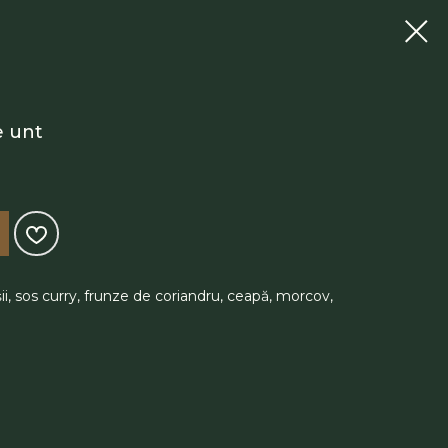
e unt
șii, sos curry, frunze de coriandru, ceapă, morcov,